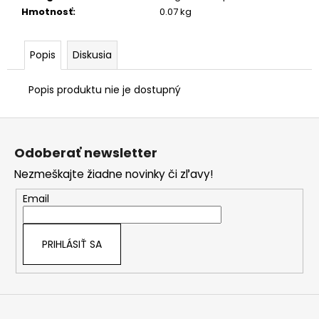
č
Hmotnosť
:
0.07 kg
a
m
e
Popis
Diskusia
Popis produktu nie je dostupný
Z
á
Odoberať newsletter
p
Nezmeškajte žiadne novinky či zľavy!
ä
t
Email
i
e
PRIHLÁSIŤ SA