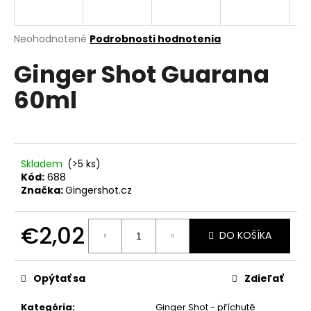
á
j
Priemerné
Neohodnotené
Podrobnosti hodnotenia
s
hodnotenie
Ginger Shot Guarana
produktu
ť
je
?
60ml
0,0
z
5
hviezdičiek.
HĽADAŤ
Skladem
(>5 ks)
Kód:
688
Značka:
Gingershot.cz
O
€2,02
d
DO KOŠÍKA
p
Jednotková
o
cena:
Opýtať sa
Zdieľať
r
ú
Kategória
:
Ginger Shot - příchutě