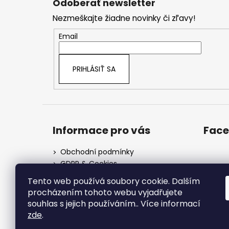
Odoberať newsletter
p
Nezmeškajte žiadne novinky či zľavy!
ä
t
Email
i
e
PRIHLÁSIŤ SA
Informace pro vás
Fac
Obchodní podmínky
GDPR & Cookies
Informace o cookies
Tento web používá soubory cookie. Dalším
procházením tohoto webu vyjadřujete
souhlas s jejich používáním.. Více informací
zde
.