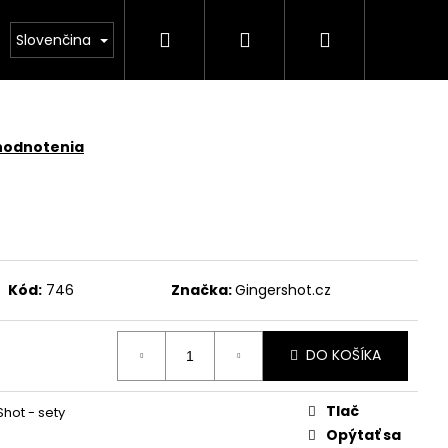
Hľadať
Prihlásenie
Nákupný
nger Shot Collagen
Wild Energy
Předplatné n
Slovenčina
košík
hodnotenia
Kód:
746
Značka:
Gingershot.cz
DO KOŠÍKA
Tlač
Shot - sety
Opýtať sa