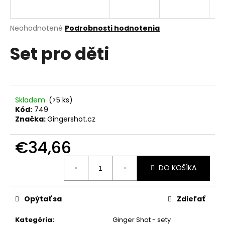
á
j
Priemerné
Neohodnotené
Podrobnosti hodnotenia
s
hodnotenie
Set pro děti
produktu
ť
je
?
0,0
z
5
hviezdičiek.
Skladem
(>5 ks)
Kód:
749
HĽADAŤ
Značka:
Gingershot.cz
€34,66
O
Jednotková
DO KOŠÍKA
cena:
d
p
o
Opýtať sa
Zdieľať
r
ú
Kategória
:
Ginger Shot - sety