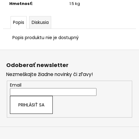
č
Hmotnosť
:
1.5 kg
a
m
e
Popis
Diskusia
Popis produktu nie je dostupný
Z
á
Odoberať newsletter
p
Nezmeškajte žiadne novinky či zľavy!
ä
t
Email
i
e
PRIHLÁSIŤ SA