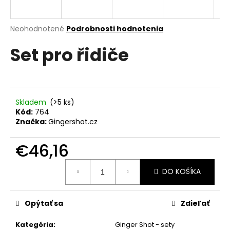
á
j
Priemerné
Neohodnotené
Podrobnosti hodnotenia
s
hodnotenie
Set pro řidiče
produktu
ť
je
?
0,0
z
5
hviezdičiek.
Skladem
(>5 ks)
Kód:
764
HĽADAŤ
Značka:
Gingershot.cz
€46,16
O
Jednotková
DO KOŠÍKA
cena:
d
p
o
Opýtať sa
Zdieľať
r
ú
Kategória
:
Ginger Shot - sety