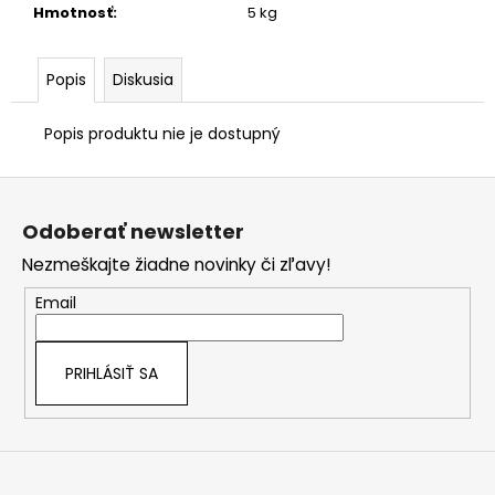
č
Hmotnosť
:
5 kg
a
m
e
Popis
Diskusia
Popis produktu nie je dostupný
Z
á
Odoberať newsletter
p
Nezmeškajte žiadne novinky či zľavy!
ä
t
Email
i
e
PRIHLÁSIŤ SA