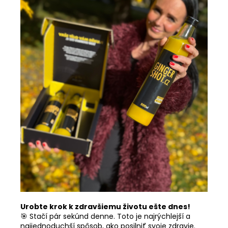
Urobte krok k zdravšiemu životu ešte dnes!
🎯 Stačí pár sekúnd denne. Toto je najrýchlejší a
najjednoduchší spôsob, ako posilniť svoje zdravie.