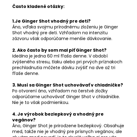
Často kladené otázky:
1.Je Ginger Shot vhodný pre deti?
Áno, vďaka svojmu prírodnému zloženiu je Ginger
Shot vhodný pre deti. Vzhľadom na intenzitu
zázvoru však odporúčame menšie dávkovanie.
2. Ako často by som mal piť Ginger Shot?
Ideálna je jedna 60 ml fľaša denne. V období
zvýšeného stresu, tlaku alebo pri prvých príznakoch
prechladnutia môžete dávku zvýšiť na dve až tri
fľaše denne.
3. Musí sa Ginger Shot uchovávať v chladničke?
Po otvorení áno, vzhľadom na čerstvé zložky
odporúčame uchovávať Ginger Shot v chladničke.
Nie je to však podmienkou.
4. Je výrobok bezlepkový a vhodný pre
vegánov?
Áno, Ginger Shot je prirodzene bezlepkový. Obsahuje
med, takže nie je vhodný pre prísnych vegánov, ale