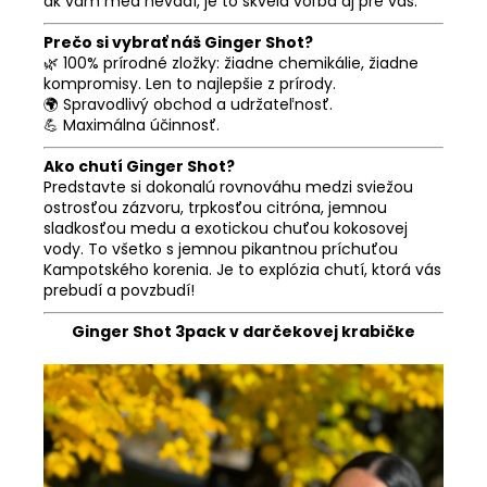
ak vám med nevadí, je to skvelá voľba aj pre vás.
Prečo si vybrať náš Ginger Shot?
🌿 100% prírodné zložky: žiadne chemikálie, žiadne
kompromisy. Len to najlepšie z prírody.
🌍 Spravodlivý obchod a udržateľnosť.
💪 Maximálna účinnosť.
Ako chutí Ginger Shot?
Predstavte si dokonalú rovnováhu medzi sviežou
ostrosťou zázvoru, trpkosťou citróna, jemnou
sladkosťou medu a exotickou chuťou kokosovej
vody. To všetko s jemnou pikantnou príchuťou
Kampotského korenia. Je to explózia chutí, ktorá vás
prebudí a povzbudí!
Ginger Shot 3pack v darčekovej krabičke