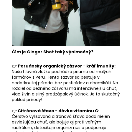
Čím je Ginger Shot taký výnimočný?
👉
Peruánsky organický zázvor - kráľ imunity:
Naša hlavná zložka pochádza priamo od malých
farmárov z Peru. Tento zázvor sa pestuje v
nedotknutej prírode, bez pesticídov a chemikálií. Na
rozdiel od bežného zázvoru má intenzívnejšiu chuť,
viac živín a silný protizápalový účinok. Je to skutočný
poklad prírody!
👉
Citrónová šťava - dávka vitamínu C:
Čerstvo vylisovaná citrónová šťava dodá nielen
osviežujúcu chuť, ale bojuje aj proti voľným
radikálom, detoxikuje organizmus a podporuje