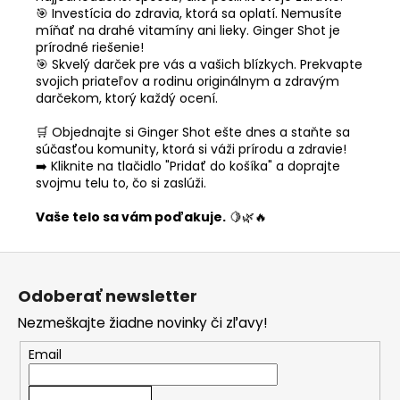
🎯 Investícia do zdravia, ktorá sa oplatí. Nemusíte
míňať na drahé vitamíny ani lieky. Ginger Shot je
prírodné riešenie!
🎯 Skvelý darček pre vás a vašich blízkych. Prekvapte
svojich priateľov a rodinu originálnym a zdravým
darčekom, ktorý každý ocení.
🛒 Objednajte si Ginger Shot ešte dnes a staňte sa
súčasťou komunity, ktorá si váži prírodu a zdravie!
➡️ Kliknite na tlačidlo "Pridať do košíka" a doprajte
svojmu telu to, čo si zaslúži.
Vaše telo sa vám poďakuje.
🍋🌿🔥
Z
á
Odoberať newsletter
p
Nezmeškajte žiadne novinky či zľavy!
ä
t
Email
i