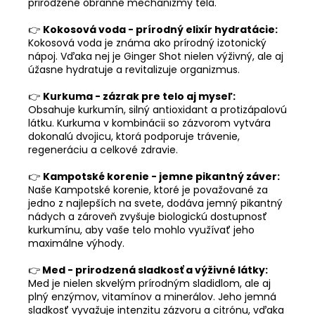
prirodzené obranné mechanizmy tela.
👉
Kokosová voda - prírodný elixír hydratácie:
Kokosová voda je známa ako prírodný izotonický
nápoj. Vďaka nej je Ginger Shot nielen výživný, ale aj
úžasne hydratuje a revitalizuje organizmus.
👉
Kurkuma - zázrak pre telo aj myseľ:
Obsahuje kurkumín, silný antioxidant a protizápalovú
látku. Kurkuma v kombinácii so zázvorom vytvára
dokonalú dvojicu, ktorá podporuje trávenie,
regeneráciu a celkové zdravie.
👉
Kampotské korenie - jemne pikantný záver:
Naše Kampotské korenie, ktoré je považované za
jedno z najlepších na svete, dodáva jemný pikantný
nádych a zároveň zvyšuje biologickú dostupnosť
kurkumínu, aby vaše telo mohlo využívať jeho
maximálne výhody.
👉
Med - prirodzená sladkosť a výživné látky:
Med je nielen skvelým prírodným sladidlom, ale aj
plný enzýmov, vitamínov a minerálov. Jeho jemná
sladkosť vyvažuje intenzitu zázvoru a citrónu, vďaka