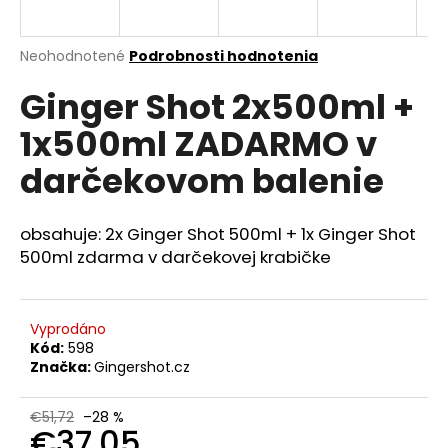
á
j
Priemerné
Neohodnotené
Podrobnosti hodnotenia
s
hodnotenie
Ginger Shot 2x500ml +
produktu
ť
je
?
1x500ml ZADARMO v
0,0
z
darčekovom balenie
5
hviezdičiek.
obsahuje: 2x Ginger Shot 500ml + 1x Ginger Shot
HĽADAŤ
500ml zdarma v darčekovej krabičke
O
Vyprodáno
d
Kód:
598
p
Značka:
Gingershot.cz
o
r
€51,72
–28 %
ú
€37,05