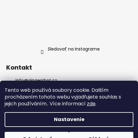
Sledovať na Instagrame
Kontakt
info
@
gingershot.cz
+420 607 639 368
Tento web používá soubory cookie. Dalším
+420 607 639 368
procházením tohoto webu vyjadřujete souhlas s
facebook.com/gingershot.cz/
jejich používáním.. Více informací
zde
.
gingershot.cz/
Nastavenie
Vytvoril Shoptet Premium
Copyright 2026
Ginger shot
. Všetky práva vyhradené.