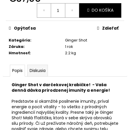
č
Jednotková
a
DO KOŠÍKA
cena:
m
e
Opýtať sa
Zdieľať
Kategória
:
Ginger Shot
Záruka
:
1 rok
Hmotnosť
:
2.2 kg
Popis
Diskusia
Ginger Shot v darčekovej krabičke! - Vaša
denná dávka prirodzenej imunity a energie!
Predstavte si okamžité posilnenie imunity, príval
energie a pocit vitality - to všetko z prírodných
ingrediencií najvyššej kvality. Presne taký je Ginger
Shot! Malá fľaštička, ktorá v sebe skrýva obrovskú
silu prírody. Či už prežívate náročný deň, potrebujete
posilniť svoje zdravie, alebo chcete svojmu telu