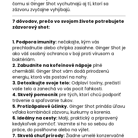
čomu si Ginger Shot vychutnajú aj tí, ktorí sa
zázvoru zvyčajne vyhýbajú.
7 dôvodov, prečo vo svojom živote potrebujete
zázvorový shot:
1. Podpora imunity:
nečakajte, kým vás
prechladnutie alebo chrípka zasiahne. Ginger Shot je
ako váš osobný ochranca v boji proti vírusom a
baktériám.
2. Zabudnite na kofeínové nápoje
plné
chemikálií. Ginger Shot vám dodá prirodzenú
energiu, ktorá vás postaví na nohy.
3. Detoxikujte svoje telo:
Odplaví toxíny, prečistí
vaše telo a zanechá vo vás pocit ľahkosti.
4. Skvelý pomocník
pre tých, ktorí chcú podporiť
trávenie a spaľovanie tukov.
5. Protizápalové účinky.
Ginger Shot prináša úľavu
vďaka kombinácii zázvoru, kurkumy a korenia.
6. Ideálny na cesty:
Malý, praktický a pripravený
kedykoľvek pomôcť. Vezmite si ho so sebou do
práce, do posilňovne alebo na výlet.
7. Skvelá chuť prírody:
Žiadne umelé konzervačné