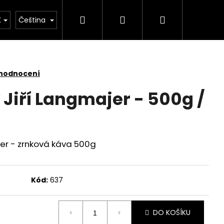
Hledat
Přihlášení
Nákupní
nger Shot Collagen
Wild Energy
Předplatné
K
Čeština
košík
 hodnocení
Jiří Langmajer - 500g /
er - zrnková káva 500g
Kód:
637
DO KOŠÍKU