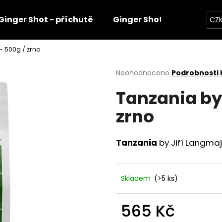
Ginger Shot - příchutě
Ginger Shot - sety
Gi
CZ
- 500g / zrno
Co potřebujete najít?
Průměrné
Neohodnoceno
Podrobnosti
hodnocení
Tanzania by 
produktu
HLEDAT
je
zrno
0,0
z
5
Doporučujeme
hvězdiček.
Tanzania
by Jiří Langmaj
Skladem
(>5 ks)
565 Kč