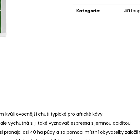
Měrná
cena:
Kategorie
:
Jiří La
 kvůli ovocnější chuti typické pro africké kávy.
 ale vychutná si ji také vyznavač espressa s jemnou aciditou.
si pronajal asi 40 ha půdy a za pomoci místní obyvatelky založil 