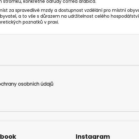
h stromků, konkrétně odrůdy coffea arabica.
míst za spravedlivé mzdy a dostupnost vzdělání pro místní obyvat
byvatel, a to vše s důrazem na udržitelnost celého hospodářství
etických poznatků v praxi.
chrany osobních údajů
ebook
Instagram