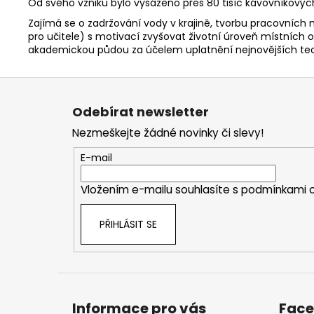
Od svého vzniku bylo vysázeno přes 80 tisíc kávovníkovýc
Zajímá se o zadržování vody v krajině, tvorbu pracovních 
pro učitele) s motivací zvyšovat životní úroveň místních o
akademickou půdou za účelem uplatnění nejnovějších teor
Z
á
Odebírat newsletter
p
Nezmeškejte žádné novinky či slevy!
a
t
E-mail
í
Vložením e-mailu souhlasíte s
podmínkami o
PŘIHLÁSIT SE
Informace pro vás
Fac