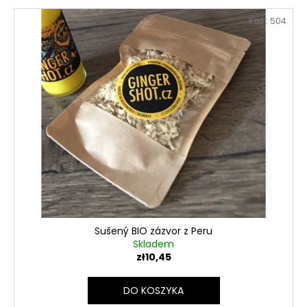
Kod :
504
Sušený BIO zázvor z Peru
Skladem
zł10,45
DO KOSZYKA