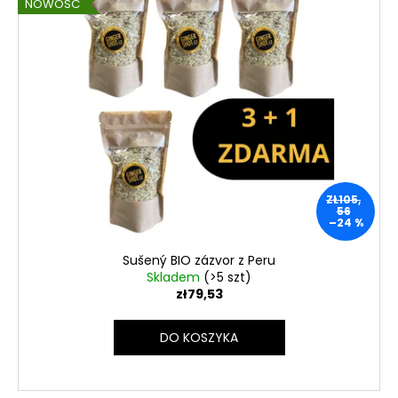
NOWOŚĆ
ZŁ105,
56
–24 %
Sušený BIO zázvor z Peru
Skladem
(>5 szt)
zł79,53
DO KOSZYKA