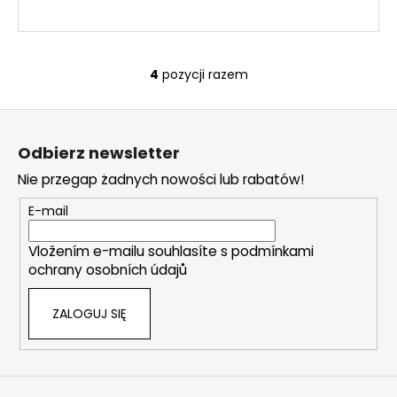
4
pozycji razem
K
o
S
n
t
t
Odbierz newsletter
r
o
o
Nie przegap żadnych nowości lub rabatów!
p
l
k
E-mail
k
a
i
Vložením e-mailu souhlasíte s
podmínkami
l
ochrany osobních údajů
i
s
ZALOGUJ SIĘ
t
y