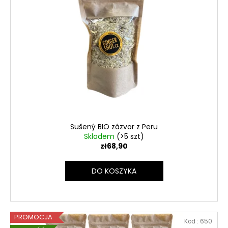
Sušený BIO zázvor z Peru
Skladem
(>5 szt)
zł68,90
DO KOSZYKA
PROMOCJA
Kod :
650