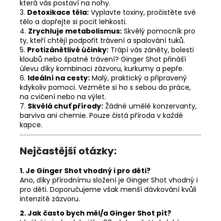
která vás postaví na nohy.
3.
Detoxikace těla:
Vyplavte toxiny, pročistěte své
tělo a dopřejte si pocit lehkosti.
4.
Zrychluje metabolismus:
Skvělý pomocník pro
ty, kteří chtějí podpořit trávení a spalování tuků.
5.
Protizánětlivé účinky:
Trápí vás záněty, bolesti
kloubů nebo špatné trávení? Ginger Shot přináší
úlevu díky kombinaci zázvoru, kurkumy a pepře.
6.
Ideální na cesty:
Malý, praktický a připravený
kdykoliv pomoci. Vezměte si ho s sebou do práce,
na cvičení nebo na výlet.
7.
Skvělá chuť přírody:
Žádné umělé konzervanty,
barviva ani chemie. Pouze čistá příroda v každé
kapce.
Nejčastější otázky:
1. Je Ginger Shot vhodný i pro děti?
Ano, díky přírodnímu složení je Ginger Shot vhodný i
pro děti. Doporučujeme však menší dávkování kvůli
intenzitě zázvoru.
2. Jak často bych měl/a Ginger Shot pít?