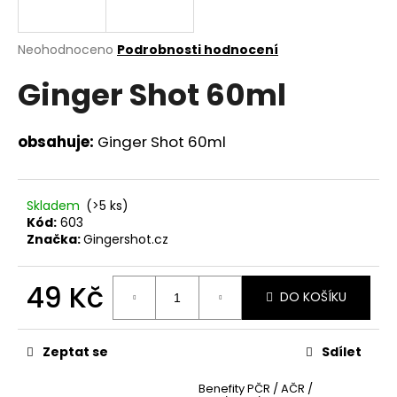
a
j
Průměrné
Neohodnoceno
Podrobnosti hodnocení
í
hodnocení
Ginger Shot 60ml
produktu
t
je
?
0,0
z
obsahuje:
Ginger Shot 60ml
5
hvězdiček.
Skladem
(>5 ks)
HLEDAT
Kód:
603
Značka:
Gingershot.cz
D
49 Kč
DO KOŠÍKU
o
p
Měrná
cena:
o
Zeptat se
Sdílet
r
u
Benefity PČR / AČR /