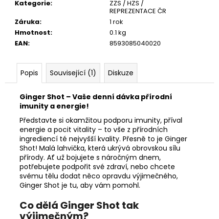
č
Kategorie
:
ZZS / HZS /
u
REPREZENTACE ČR
j
Záruka
:
1 rok
e
Hmotnost
:
0.1 kg
m
EAN
:
8593085040020
e
Popis
Související (1)
Diskuze
Ginger Shot – Vaše denní dávka přírodní
imunity a energie!
Představte si okamžitou podporu imunity, příval
energie a pocit vitality – to vše z přírodních
ingrediencí té nejvyšší kvality. Přesně to je Ginger
Shot! Malá lahvička, která ukrývá obrovskou sílu
přírody. Ať už bojujete s náročným dnem,
potřebujete podpořit své zdraví, nebo chcete
svému tělu dodat něco opravdu výjimečného,
Ginger Shot je tu, aby vám pomohl.
Co dělá Ginger Shot tak
výjimečným?