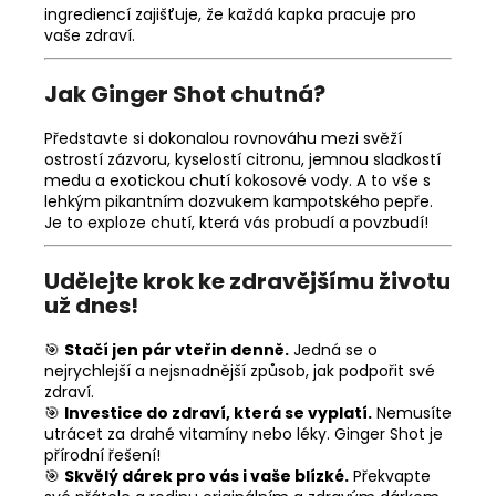
ingrediencí zajišťuje, že každá kapka pracuje pro
vaše zdraví.
Jak Ginger Shot chutná?
Představte si dokonalou rovnováhu mezi svěží
ostrostí zázvoru, kyselostí citronu, jemnou sladkostí
medu a exotickou chutí kokosové vody. A to vše s
lehkým pikantním dozvukem kampotského pepře.
Je to exploze chutí, která vás probudí a povzbudí!
Udělejte krok ke zdravějšímu životu
už dnes!
🎯
Stačí jen pár vteřin denně.
Jedná se o
nejrychlejší a nejsnadnější způsob, jak podpořit své
zdraví.
🎯
Investice do zdraví, která se vyplatí.
Nemusíte
utrácet za drahé vitamíny nebo léky. Ginger Shot je
přírodní řešení!
🎯
Skvělý dárek pro vás i vaše blízké.
Překvapte