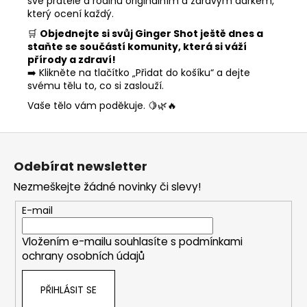
své přátele a rodinu originálním a zdravým dárkem,
který ocení každý.
🛒
Objednejte si svůj Ginger Shot ještě dnes a
staňte se součástí komunity, která si váží
přírody a zdraví!
➡️ Klikněte na tlačítko „Přidat do košíku“ a dejte
svému tělu to, co si zaslouží.
Vaše tělo vám poděkuje. 🍋🌿🔥
Z
á
Odebírat newsletter
p
Nezmeškejte žádné novinky či slevy!
a
t
E-mail
í
Vložením e-mailu souhlasíte s
podmínkami
ochrany osobních údajů
PŘIHLÁSIT SE