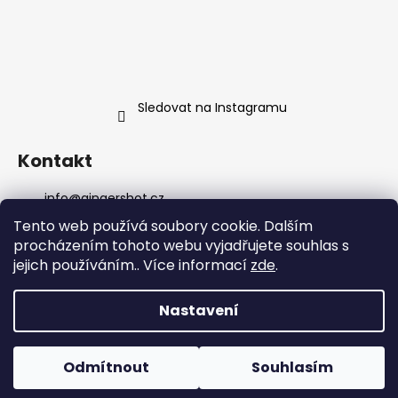
Sledovat na Instagramu
Kontakt
info
@
gingershot.cz
+420 607 639 368
Tento web používá soubory cookie. Dalším
+420 607 639 368
procházením tohoto webu vyjadřujete souhlas s
facebook.com/gingershot.cz/
jejich používáním.. Více informací
zde
.
gingershot.cz/
Nastavení
Vytvořil Shoptet Premium
Copyright 2026
GingerShot.cz
. Všechna práva
Odmítnout
Souhlasím
vyhrazena.
Upravit nastavení cookies