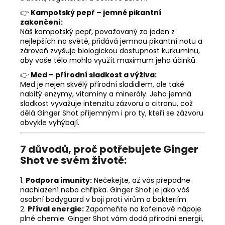
👉
Kampotský pepř – jemné pikantní
zakončení:
Náš kampotský pepř, považovaný za jeden z
nejlepších na světě, přidává jemnou pikantní notu a
zároveň zvyšuje biologickou dostupnost kurkuminu,
aby vaše tělo mohlo využít maximum jeho účinků.
👉
Med – přírodní sladkost a výživa:
Med je nejen skvělý přírodní sladidlem, ale také
nabitý enzymy, vitamíny a minerály. Jeho jemná
sladkost vyvažuje intenzitu zázvoru a citronu, což
dělá Ginger Shot příjemným i pro ty, kteří se zázvoru
obvykle vyhýbají.
7 důvodů, proč potřebujete Ginger
Shot ve svém životě:
1.
Podpora imunity:
Nečekejte, až vás přepadne
nachlazení nebo chřipka. Ginger Shot je jako váš
osobní bodyguard v boji proti virům a bakteriím.
2.
Příval energie:
Zapomeňte na kofeinové nápoje
plné chemie. Ginger Shot vám dodá přírodní energii,