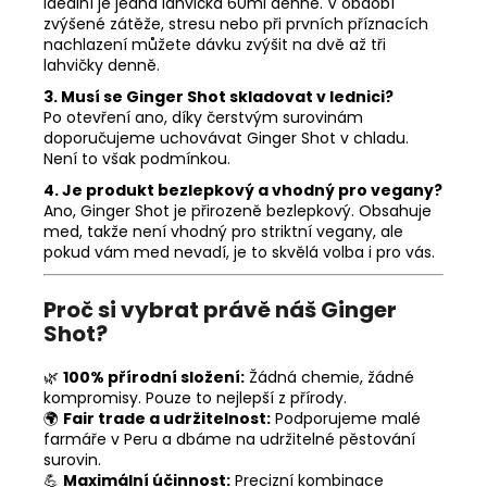
Ideální je jedna lahvička 60ml denně. V období
zvýšené zátěže, stresu nebo při prvních příznacích
nachlazení můžete dávku zvýšit na dvě až tři
lahvičky denně.
3. Musí se Ginger Shot skladovat v lednici?
Po otevření ano, díky čerstvým surovinám
doporučujeme uchovávat Ginger Shot v chladu.
Není to však podmínkou.
4. Je produkt bezlepkový a vhodný pro vegany?
Ano, Ginger Shot je přirozeně bezlepkový. Obsahuje
med, takže není vhodný pro striktní vegany, ale
pokud vám med nevadí, je to skvělá volba i pro vás.
Proč si vybrat právě náš Ginger
Shot?
🌿
100% přírodní složení:
Žádná chemie, žádné
kompromisy. Pouze to nejlepší z přírody.
🌍
Fair trade a udržitelnost:
Podporujeme malé
farmáře v Peru a dbáme na udržitelné pěstování
surovin.
💪
Maximální účinnost:
Precizní kombinace