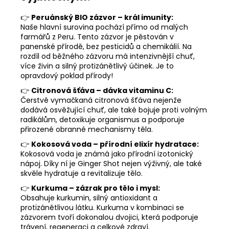
👉
Peruánský BIO zázvor – král imunity:
Naše hlavní surovina pochází přímo od malých
farmářů z Peru. Tento zázvor je pěstován v
panenské přírodě, bez pesticidů a chemikálií. Na
rozdíl od běžného zázvoru má intenzivnější chuť,
více živin a silný protizánětlivý účinek. Je to
opravdový poklad přírody!
👉
Citronová šťáva – dávka vitaminu C:
Čerstvě vymačkaná citronová šťáva nejenže
dodává osvěžující chuť, ale také bojuje proti volným
radikálům, detoxikuje organismus a podporuje
přirozené obranné mechanismy těla.
👉
Kokosová voda – přírodní elixír hydratace:
Kokosová voda je známá jako přírodní izotonický
nápoj. Díky ní je Ginger Shot nejen výživný, ale také
skvěle hydratuje a revitalizuje tělo.
👉
Kurkuma – zázrak pro tělo i mysl:
Obsahuje kurkumin, silný antioxidant a
protizánětlivou látku. Kurkuma v kombinaci se
zázvorem tvoří dokonalou dvojici, která podporuje
trávení, regeneraci a celkové zdraví.