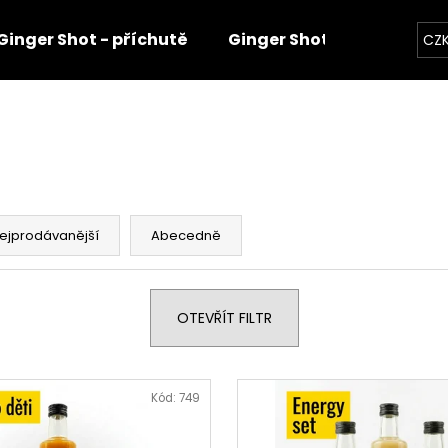
Ginger Shot - příchutě
Ginger Shot - sety
Gi
CZ
Co potřebujete najít?
HLEDAT
ejprodávanější
Abecedně
Doporučujeme
OTEVŘÍT FILTR
Kód:
749