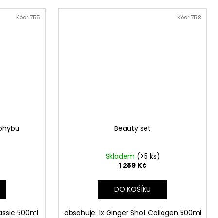
Kód:
755
Kód:
758
pohybu
Beauty set
Skladem
(>5 ks)
1 289 Kč
DO KOŠÍKU
assic 500ml
obsahuje: 1x Ginger Shot Collagen 500ml