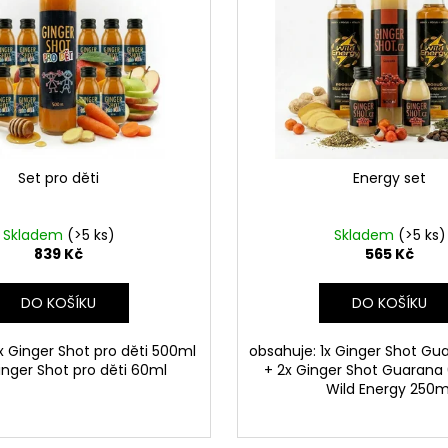
Set pro děti
Energy set
Skladem
(>5 ks)
Skladem
(>5 ks)
839 Kč
565 Kč
DO KOŠÍKU
DO KOŠÍKU
x Ginger Shot pro děti 500ml
obsahuje: 1x Ginger Shot G
inger Shot pro děti 60ml
+ 2x Ginger Shot Guarana
Wild Energy 250m