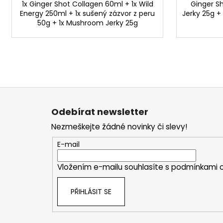
1x Ginger Shot Collagen 60ml + 1x Wild
Ginger S
Energy 250ml + 1x sušený zázvor z peru
Jerky 25g +
50g + 1x Mushroom Jerky 25g
Z
á
Odebírat newsletter
p
Nezmeškejte žádné novinky či slevy!
a
t
E-mail
í
Vložením e-mailu souhlasíte s
podmínkami o
PŘIHLÁSIT SE