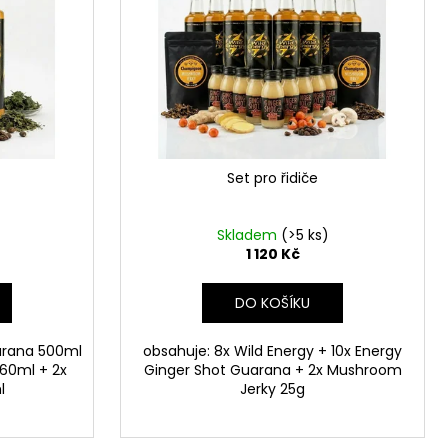
Set pro řidiče
Skladem
(>5 ks)
1 120 Kč
DO KOŠÍKU
uarana 500ml
obsahuje: 8x Wild Energy + 10x Energy
 60ml + 2x
Ginger Shot Guarana + 2x Mushroom
l
Jerky 25g