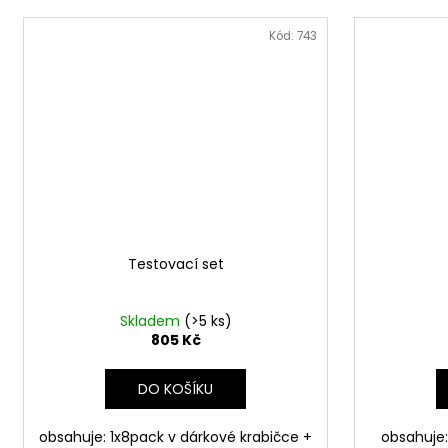
Kód:
743
Testovací set
Skladem
(>5 ks)
805 Kč
DO KOŠÍKU
obsahuje: 1x8pack v dárkové krabičce +
obsahuje: