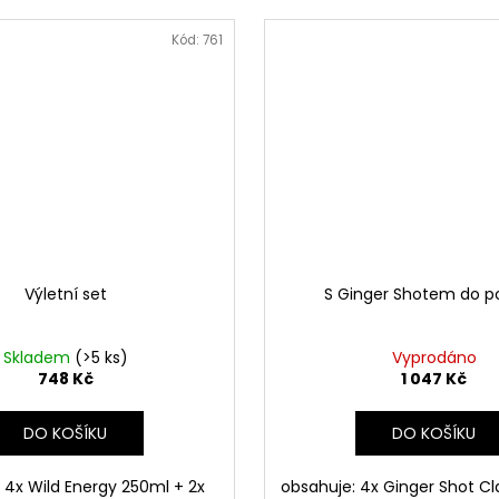
Kód:
761
Výletní set
S Ginger Shotem do 
Skladem
(>5 ks)
Vyprodáno
748 Kč
1 047 Kč
DO KOŠÍKU
DO KOŠÍKU
 4x Wild Energy 250ml + 2x
obsahuje: 4x Ginger Shot Cl