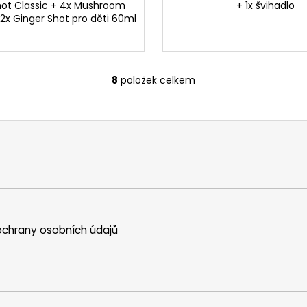
hot Classic + 4x Mushroom
+ 1x švihadlo
 2x Ginger Shot pro děti 60ml
8
položek celkem
O
v
l
á
d
a
c
í
p
r
chrany osobních údajů
v
k
y
v
ý