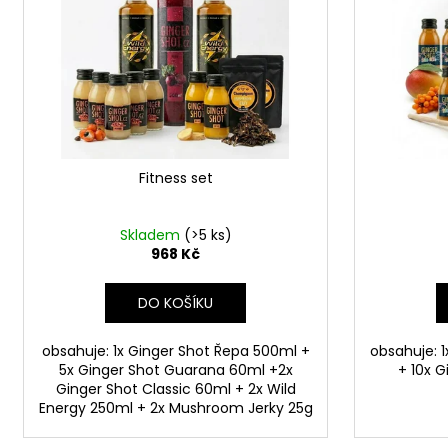
i
u
s
k
p
t
r
ů
o
d
u
Fitness set
k
t
ů
Skladem
(>5 ks)
968 Kč
DO KOŠÍKU
obsahuje: 1x Ginger Shot Řepa 500ml +
obsahuje: 1
5x Ginger Shot Guarana 60ml +2x
+ 10x G
Ginger Shot Classic 60ml + 2x Wild
Energy 250ml + 2x Mushroom Jerky 25g