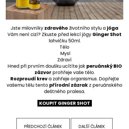
a
j
í
Jste milovníky
zdravého
životního stylu a
jóga
t
Vám není cizí?
Zkuste před lekcí jógy
Ginger Shot
?
lahvičku 50ml.
Tělo
Mysl
Zdraví
Hned při prvním doušku ucítíte jak
peruánský BIO
HLEDAT
zázvor
prohřeje vaše tělo.
Rozproudí krev
a zahřeje organismus. Dopřejte
vašemu tělu tento
přírodní zázrak
z peruánského
D
deštného pralesa.
o
KOUPIT GINGER SHOT
p
o
r
u
PŘEDCHOZÍ ČLÁNEK
DALŠÍ ČLÁNEK