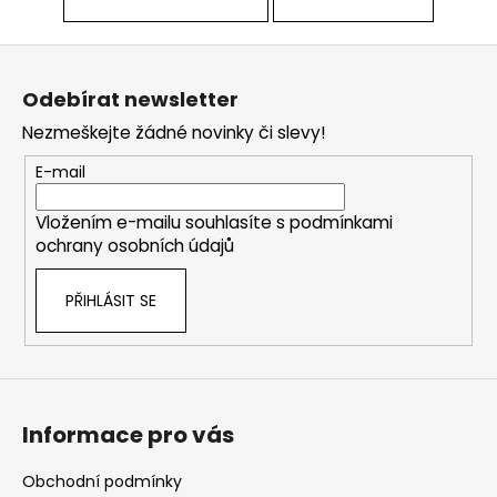
č
u
j
Z
e
á
m
Odebírat newsletter
p
e
Nezmeškejte žádné novinky či slevy!
a
t
E-mail
í
Vložením e-mailu souhlasíte s
podmínkami
ochrany osobních údajů
PŘIHLÁSIT SE
Informace pro vás
Obchodní podmínky