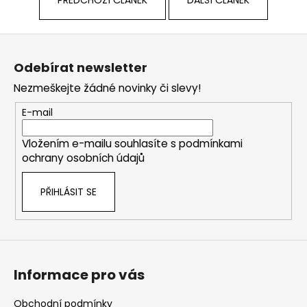
č
PŘEDCHOZÍ ČLÁNEK
DALŠÍ ČLÁNEK
u
j
Z
e
á
m
Odebírat newsletter
p
e
Nezmeškejte žádné novinky či slevy!
a
t
E-mail
í
Vložením e-mailu souhlasíte s
podmínkami
ochrany osobních údajů
PŘIHLÁSIT SE
Informace pro vás
Obchodní podmínky