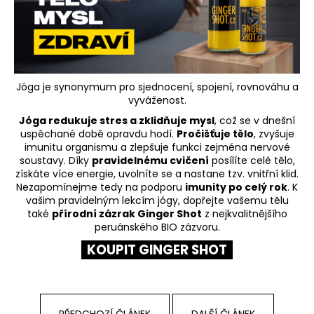
a
j
í
t
?
Jóga je synonymum pro sjednocení, spojení, rovnováhu a
vyváženost.
Jóga redukuje stres a zklidňuje mysl
, což se v dnešní
uspěchané době opravdu hodí.
Pročišťuje tělo
, zvyšuje
imunitu organismu a zlepšuje funkci zejména nervové
soustavy. Díky
pravidelnému cvičení
posílíte celé tělo,
HLEDAT
získáte více energie, uvolníte se a nastane tzv. vnitřní klid.
Nezapomínejme tedy na podporu
imunity po celý rok
. K
vašim pravidelným lekcím jógy, dopřejte vašemu tělu
také
přírodní zázrak Ginger Shot
z nejkvalitnějšího
D
peruánského BIO zázvoru.
o
KOUPIT GINGER SHOT
p
o
r
u