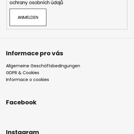
ochrany osobních údajů
e
e
n
ANMELDEN
t
e
d
e
r
L
Informace pro vás
i
s
Allgemeine Geschäftsbedingungen
t
GDPR & Cookies
e
Informace o cookies
Facebook
Instagram