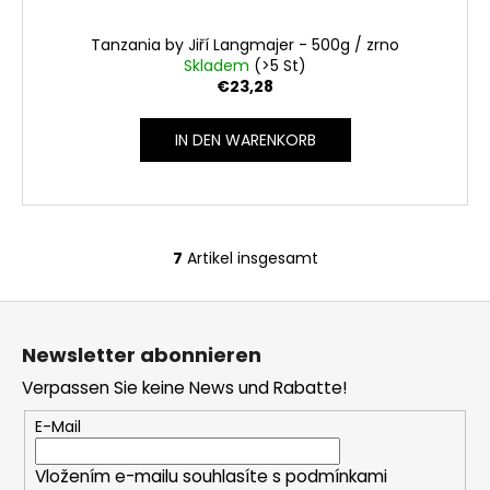
Tanzania by Jiří Langmajer - 500g / zrno
Skladem
(>5 St)
€23,28
IN DEN WARENKORB
7
Artikel insgesamt
S
t
F
e
u
u
Newsletter abonnieren
e
ß
r
Verpassen Sie keine News und Rabatte!
z
e
e
E-Mail
l
i
e
Vložením e-mailu souhlasíte s
podmínkami
l
m