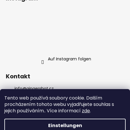
Auf Instagram folgen
Kontakt
info
@
gingershot.cz
+420 607 639 368
Tento web používá soubory cookie. Dalším
+420 607 639 368
procházením tohoto webu vyjadřujete souhlas s
facebook.com/gingershot.cz/
jejich používáním.. Více informací
zde
.
gingershot.cz/
Einstellungen