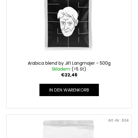
d
r
e
u
r
n
SUCHEN
P
g
r
o
W
d
i
u
r
Arabica blend by Jiří Langmajer - 500g
k
Skladem
(>5 St)
e
€22,46
m
t
p
e
f
IN DEN WARENKORB
e
h
l
e
Art.-Nr.:
634
n