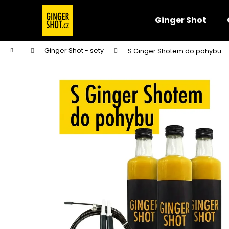
W
Zum
Inhalt
a
Ginger Shot
springen
Zurück
Zurück
r
zum
zum
e
Startseite
Ginger Shot - sety
S Ginger Shotem do pohybu
n
Einkaufen
Einkaufen
k
o
r
b