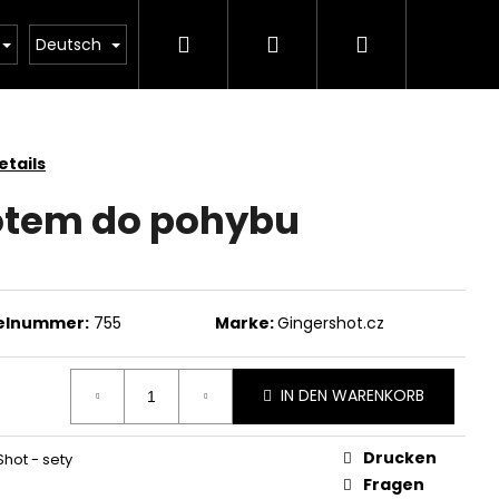
Suchen
Login
Warenkorb
nger Shot Collagen
Wild Energy
Předplatné n
Deutsch
tails
otem do pohybu
kelnummer:
755
Marke:
Gingershot.cz
IN DEN WARENKORB
Drucken
Shot - sety
Fragen