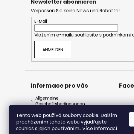
Newsletter abonnieren
ß
Verpassen Sie keine News und Rabatte!
z
e
E-Mail
i
Vložením e-mailu souhlasíte s
podmínkami o
l
e
ANMELDEN
Informace pro vás
Fac
Allgemeine
Geschäftsbedingungen
GDPR & Cookies
Tento web používá soubory cookie. Dalším
Informace o cookies
procházením tohoto webu vyjadřujete
souhlas s jejich používáním.. Více informací