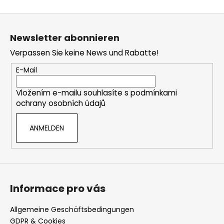
F
u
Newsletter abonnieren
ß
Verpassen Sie keine News und Rabatte!
z
e
E-Mail
i
Vložením e-mailu souhlasíte s
podmínkami
l
ochrany osobních údajů
e
ANMELDEN
Informace pro vás
Allgemeine Geschäftsbedingungen
GDPR & Cookies