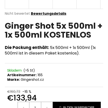
T
E
Die
Nicht bewertet
Bewertungsdetails
durchschnittliche
SUCHEN
N
Ginger Shot 5x 500ml +
Produktbewertung
ist
L
1x 500ml KOSTENLOS
0,0
von
W
5
O
i
Sternen.
Die Packung enthält:
5x 500ml + 1x 500ml (1x
r
S
500ml ist in diesem Paket kostenlos).
e
m
p
f
Skladem
(>5 St)
Artikelnummer:
165
e
Marke:
Gingershot.cz
h
l
e
€160,73
–16 %
€133,94
n
Verkaufspreis:
IN DEN WARENKORB