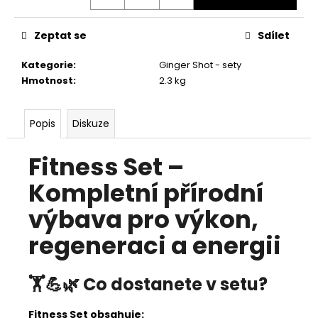
č
u
j
Zeptat se
Sdílet
e
m
Kategorie
:
Ginger Shot - sety
e
Hmotnost
:
2.3 kg
Popis
Diskuze
Fitness Set –
Kompletní přírodní
výbava pro výkon,
regeneraci a energii
🏋️💪🌿 Co dostanete v setu?
Fitness Set obsahuje: