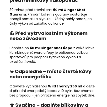
předtréninkový nakopávač
30 minut před tréninkem:
60 ml Ginger Shot
Guarana
. Přírodní kofein z guarany nastartuje
energii pomalu a plynule – žádný náhlý náraz, jen
čistý výkon od začátku do konce.
💪 Před vytrvalostním výkonem
nebo závodem
Sáhněte po
60 ml Ginger Shot Řepa
z velké lahve.
Kombinace zázvoru a řepy je oblíbenou volbou
sportovců pro podporu fyzického výkonu a
okysličení svalů.
☀️ Odpoledne – místo čtvrté kávy
nebo energeťáku
Otevřete vychlazenou
Wild Energy 250 ml
a dejte
si přírodní energetický boost z 10 bylin. Bez chemie,
bez propadu – jen přirozená energie na zbytek dne.
🍄 Svačina – doplňte bílkoviny a