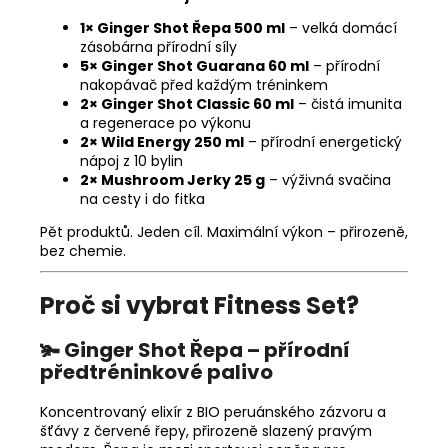
1× Ginger Shot Řepa 500 ml
– velká domácí
zásobárna přírodní síly
5× Ginger Shot Guarana 60 ml
– přírodní
nakopávač před každým tréninkem
2× Ginger Shot Classic 60 ml
– čistá imunita
a regenerace po výkonu
2× Wild Energy 250 ml
– přírodní energetický
nápoj z 10 bylin
2× Mushroom Jerky 25 g
– výživná svačina
na cesty i do fitka
Pět produktů. Jeden cíl. Maximální výkon – přirozeně,
bez chemie.
Proč si vybrat Fitness Set?
🫚 Ginger Shot Řepa – přírodní
předtréninkové palivo
Koncentrovaný elixír z BIO peruánského zázvoru a
šťávy z červené řepy, přirozeně slazený pravým