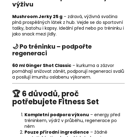
výživu
Mushroom Jerky 25 g
– zdravá, výživná svačina
plná prospěšných látek z hub. Vejde se do sportovní
tašky, batohu i kapsy. Ideální před nebo po tréninku i
jako snack mezi jídly.
🌙 Po tréninku – podpořte
regeneraci
60 ml Ginger Shot Classic
– kurkuma a zázvor
pomáhají snižovat zánět, podporují regeneraci svalů
a posilují imunitu oslabenu výkonem.
🏆 6 důvodů, proč
potřebujete Fitness Set
Kompletní podpora výkonu
– energy před
tréninkem, výdrž v průběhu, regenerace po
něm
Pouze přírodní ingredience
– žádné