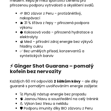
medem. Řepa je mezi sportovci ceněna pro
přirozenou podporu vytrvalosti a okysličení svalů.
🌱 BIO zázvor z Peru – protizánětlivý,
nakopávací
🫐 31 % šťáva z řepy – přirozená podpora
výkonu
🥥 Kokosová voda – přirozená hydratace a
elektrolyty
🍯 Med – přírodní zdroj energie bez výkyvů
hladiny cukru
✅ Bez umělých přísad, konzervantů a
syntetických barviv
⚡ Ginger Shot Guarana – pomalý
kofein bez nervozity
Každých 60 ml odpovídá
2 šálkům kávy
– ale díky
guaraně s pomalým uvolňováním energie zažijete:
🚀 Plynulý nástup energie bez propadu
🧠 Jasnou hlavu a soustředění na celý trénink
💪 Výkon bez třesu a neklidu
🛡️ Podporu imunity díky BIO zázvoru z Peru