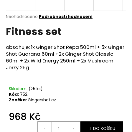
a
j
Průměrné
Neohodnoceno
Podrobnosti hodnocení
í
hodnocení
Fitness set
produktu
t
je
?
0,0
z
obsahuje: 1x Ginger Shot Řepa 500ml + 5x Ginger
5
Shot Guarana 60ml +2x Ginger Shot Classic
hvězdiček.
60ml + 2x Wild Energy 250ml + 2x Mushroom
Jerky 25g
HLEDAT
Skladem
(>5 ks)
D
Kód:
752
o
Značka:
Gingershot.cz
p
o
968 Kč
r
Měrná
u
DO KOŠÍKU
cena: