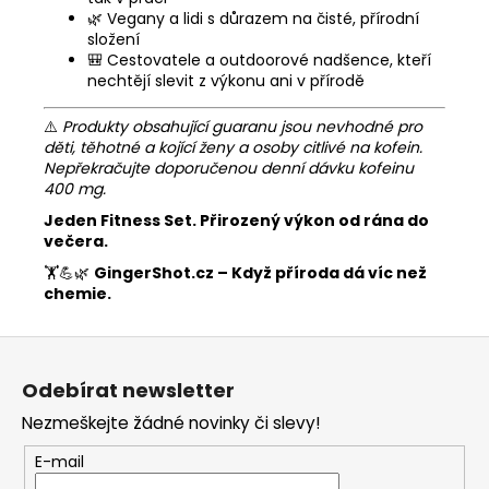
🌿 Vegany a lidi s důrazem na čisté, přírodní
složení
🎒 Cestovatele a outdoorové nadšence, kteří
nechtějí slevit z výkonu ani v přírodě
⚠️
Produkty obsahující guaranu jsou nevhodné pro
děti, těhotné a kojící ženy a osoby citlivé na kofein.
Nepřekračujte doporučenou denní dávku kofeinu
400 mg.
Jeden Fitness Set. Přirozený výkon od rána do
večera.
🏋️💪🌿
GingerShot.cz – Když příroda dá víc než
chemie.
Z
á
Odebírat newsletter
p
Nezmeškejte žádné novinky či slevy!
a
t
E-mail