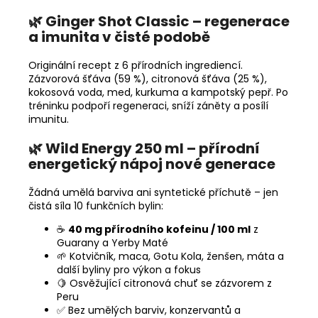
🌿 Ginger Shot Classic – regenerace
a imunita v čisté podobě
Originální recept z 6 přírodních ingrediencí.
Zázvorová šťáva (59 %), citronová šťáva (25 %),
kokosová voda, med, kurkuma a kampotský pepř. Po
tréninku podpoří regeneraci, sníží záněty a posílí
imunitu.
🌿 Wild Energy 250 ml – přírodní
energetický nápoj nové generace
Žádná umělá barviva ani syntetické příchutě – jen
čistá síla 10 funkčních bylin:
☕
40 mg přírodního kofeinu / 100 ml
z
Guarany a Yerby Maté
🌱 Kotvičník, maca, Gotu Kola, ženšen, máta a
další byliny pro výkon a fokus
🍋 Osvěžující citronová chuť se zázvorem z
Peru
✅ Bez umělých barviv, konzervantů a