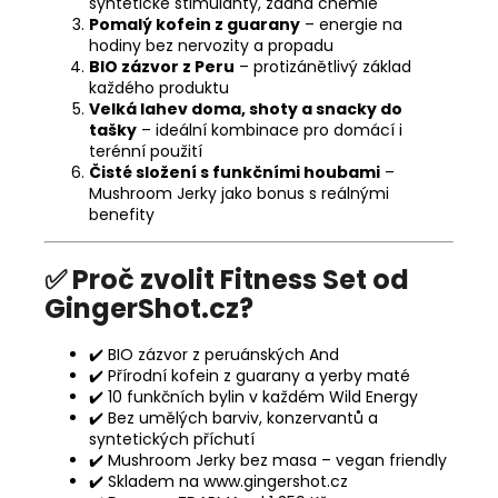
syntetické stimulanty, žádná chemie
Pomalý kofein z guarany
– energie na
hodiny bez nervozity a propadu
BIO zázvor z Peru
– protizánětlivý základ
každého produktu
Velká lahev doma, shoty a snacky do
tašky
– ideální kombinace pro domácí i
terénní použití
Čisté složení s funkčními houbami
–
Mushroom Jerky jako bonus s reálnými
benefity
✅ Proč zvolit Fitness Set od
GingerShot.cz?
✔️ BIO zázvor z peruánských And
✔️ Přírodní kofein z guarany a yerby maté
✔️ 10 funkčních bylin v každém Wild Energy
✔️ Bez umělých barviv, konzervantů a
syntetických příchutí
✔️ Mushroom Jerky bez masa – vegan friendly
✔️ Skladem na
www.gingershot.cz