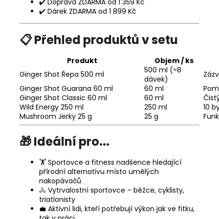
✔️ Doprava ZDARMA od 1 359 Kč
✔️ Dárek ZDARMA od 1 899 Kč
📋 Přehled produktů v setu
Produkt
Objem / ks
500 ml (≈8
Ginger Shot Řepa 500 ml
Zázv
dávek)
Ginger Shot Guarana 60 ml
60 ml
Poma
Ginger Shot Classic 60 ml
60 ml
Čist
Wild Energy 250 ml
250 ml
10 b
Mushroom Jerky 25 g
25 g
Funk
🎁 Ideální pro...
🏋️ Sportovce a fitness nadšence hledající
přírodní alternativu místo umělých
nakopávačů
🚴 Vytrvalostní sportovce – běžce, cyklisty,
triatlonisty
💼 Aktivní lidi, kteří potřebují výkon jak ve fitku,
tak v práci