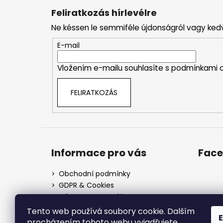
á
Feliratkozás hírlevélre
b
Ne késsen le semmiféle újdonságról vagy ked
l
é
E-mail
c
Vložením e-mailu souhlasíte s
podmínkami o
FELIRATKOZÁS
Informace pro vás
Fac
Obchodní podmínky
GDPR & Cookies
Informace o cookies
Tento web používá soubory cookie. Dalším
procházením tohoto webu vyjadřujete