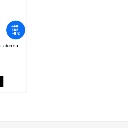
FT3
682
–5 %
ks zdarma