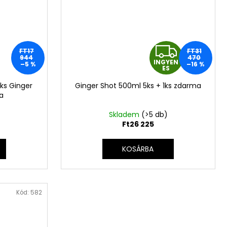
I
FT17
FT31
944
470
INGYEN
–5 %
–16 %
N
ES
ks Ginger
Ginger Shot 500ml 5ks + 1ks zdarma
G
a
Y
Skladem
(>5 db)
Ft26 225
E
KOSÁRBA
N
E
Kód:
582
S