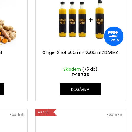
FT20
980
–25 %
l
Ginger Shot 500ml + 2x60ml ZDARMA
Skladem
(>5 db)
Ft15 735
KOSÁRBA
AKCIÓ
Kód:
579
Kód:
585