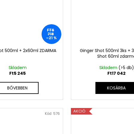
FT6
718
–21 %
ot 500ml + 2x60ml ZDARMA
Ginger Shot 500ml 3ks + 3
Shot 60ml zdarm
Skladem
Skladem
(>5 db)
Ft5 245
Ft17 042
BŐVEBBEN
KOSÁRBA
AKCIÓ
Kód:
576