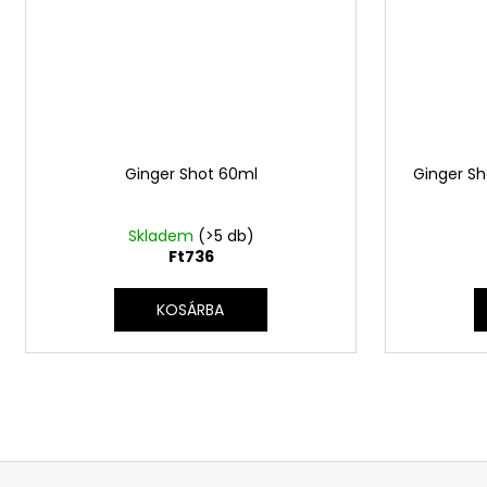
Ginger Shot 60ml
Ginger Sh
Skladem
(>5 db)
Ft736
KOSÁRBA
L