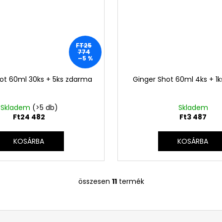
FT25
774
–5 %
ot 60ml 30ks + 5ks zdarma
Ginger Shot 60ml 4ks + 1
Skladem
(>5 db)
Skladem
Ft24 482
Ft3 487
KOSÁRBA
KOSÁRBA
összesen
11
termék
L
i
s
t