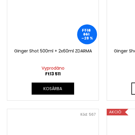
FT18
861
–28 %
Ginger Shot 500ml + 2x60ml ZDARMA
Ginger Sh
Vyprodáno
Ft13 511
KOSÁRBA
AKCIÓ
Kód:
567