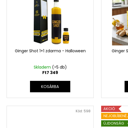
m
n
é
d
k
e
e
z
k
é
l
s
i
e
Ginger Shot 1+1 zdarma - Halloween
Ginger 
s
t
á
Skladem
(>5 db)
Ft7 349
j
a
KOSÁRBA
AKCIÓ
Kód:
598
NEJOBLÍBENĚ
ÚJDONSÁG