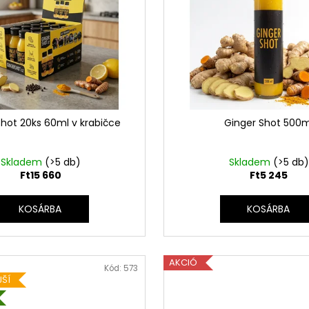
Shot 20ks 60ml v krabičce
Ginger Shot 500m
Skladem
(>5 db)
Skladem
(>5 db)
Ft15 660
Ft5 245
KOSÁRBA
KOSÁRBA
AKCIÓ
Kód:
573
JŠÍ