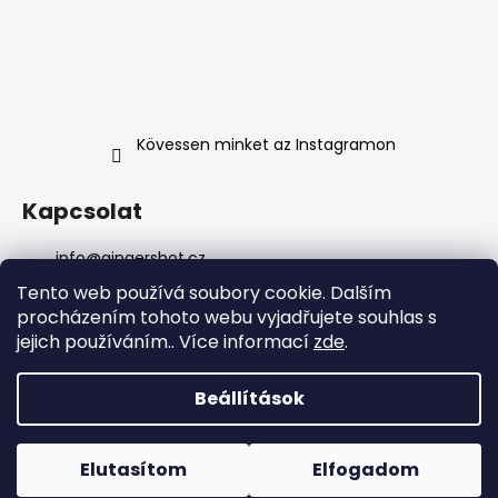
Kövessen minket az Instagramon
Kapcsolat
info
@
gingershot.cz
+420 607 639 368
Tento web používá soubory cookie. Dalším
+420 607 639 368
procházením tohoto webu vyjadřujete souhlas s
facebook.com/gingershot.cz/
jejich používáním.. Více informací
zde
.
gingershot.cz/
Beállítások
Shoptet Premium készítette
Copyright 2026
Ginger Shot s.r.o.
. Minden jog
Elutasítom
Elfogadom
fenntartva.
Süti beállítások szerkesztése