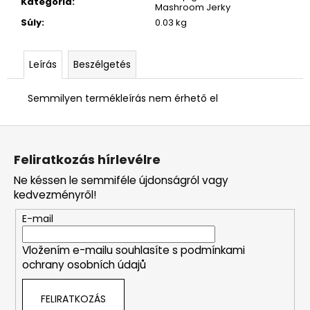
Kategória
:
Mashroom Jerky
Súly
:
0.03 kg
Leírás
Beszélgetés
Semmilyen termékleírás nem érhető el
L
á
Feliratkozás hírlevélre
b
Ne késsen le semmiféle újdonságról vagy
l
kedvezményről!
é
E-mail
c
Vložením e-mailu souhlasíte s
podmínkami
ochrany osobních údajů
FELIRATKOZÁS