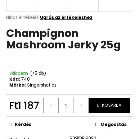
A
A
Nincs értékelés
Ugrás az értékeléshez
termék
j
Champignon
átlagos
á
értékelése
n
Mashroom Jerky 25g
5-
l
ből
j
0,0
u
csillag.
k
Skladem
(>5 db)
Kód:
740
Márka:
Gingershot.cz
Ft1 187
KOSÁRBA
Egységár:
Kérdés
Megosztás
Champignon