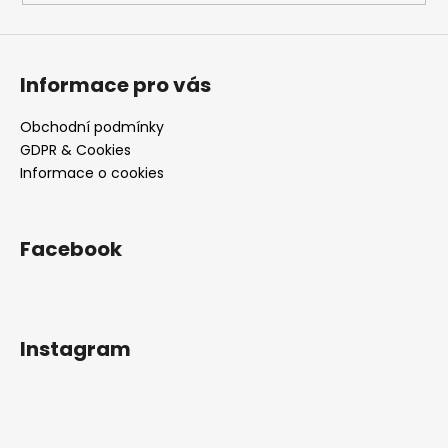
A
j
Informace pro vás
á
n
Obchodní podmínky
l
GDPR & Cookies
j
Informace o cookies
u
k
Facebook
Instagram