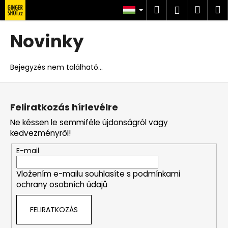
K
Ugrás
Keresés
Kosá
M
Bejelent
a
o
fő
Vissza
Vissza
s
tartalomhoz
Novinky
á
M
r
i
Bejegyzés nem található...
t
L
k
á
e
Feliratkozás hírlevélre
b
r
Ne késsen le semmiféle újdonságról vagy
l
e
kedvezményről!
é
s
E-mail
c
?
Vložením e-mailu souhlasíte s
podmínkami
ochrany osobních údajů
FELIRATKOZÁS
KERESÉS