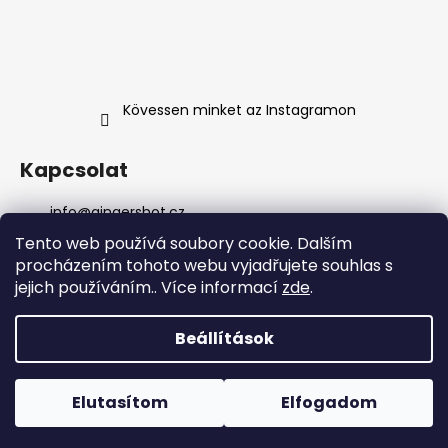
Kövessen minket az Instagramon
Kapcsolat
info
@
gingershot.cz
+420 607 639 368
Tento web používá soubory cookie. Dalším
+420 607 639 368
procházením tohoto webu vyjadřujete souhlas s
facebook.com/gingershot.cz/
jejich používáním.. Více informací
zde
.
gingershot.cz/
Beállítások
Shoptet Premium készítette
Copyright 2026
Ginger Shot s.r.o.
. Minden jog
Elutasítom
Elfogadom
fenntartva.
Süti beállítások szerkesztése