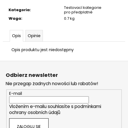
Testovací kategorie
Kategoria
:
pro předplatné
Waga
:
0.7 kg
Opis
Opinie
Opis produktu jest niedostępny
S
t
Odbierz newsletter
o
Nie przegap żadnych nowości lub rabatów!
p
k
E-mail
a
Vložením e-mailu souhlasíte s
podmínkami
ochrany osobních údajů
ZALOGUJ SIĘ