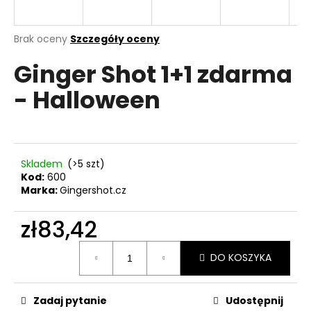
Średnia
Brak oceny
Szczegóły oceny
ocena
SZUKAJ
Ginger Shot 1+1 zdarma
produktu
wynosi
- Halloween
0,0
na
P
5
o
gwiazdek.
l
e
Skladem
(>5 szt)
c
Kod:
600
a
Marka:
Gingershot.cz
m
y
zł83,42
Cena
DO KOSZYKA
jednostkowa:
Zadaj pytanie
Udostępnij