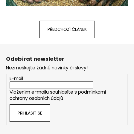
PŘEDCHOZÍ ČLÁNEK
Z
á
Odebírat newsletter
p
Nezmeškejte žádné novinky či slevy!
a
t
E-mail
í
Vložením e-mailu souhlasíte s
podmínkami
ochrany osobních údajů
PŘIHLÁSIT SE