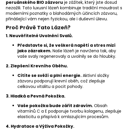
č
peruánského BIO zázvoru
je zážitek, který jste dosud
u
nezažili. Tato luxusní lázeň kombinuje tradiční moudrost s
j
moderními poznatky o blahodárných účincích zázvoru,
e
přinášející vám nejen fyzickou, ale i duševní úlevu.
m
Proč Právě Tato Lázeň?
e
1. Neuvěřitelné Uvolnění Svalů.
Představte si, že veškerá napětí a stres mizí
jako zázrakem.
Naše lázeň je navržena tak, aby
vaše svaly regenerovaly a uvolnily se do hloubky.
2. Zlepšení Krevního Oběhu.
Cítíte se svěží a plní energie.
Aktivní složky
zázvoru podporují krevní oběh, což zlepšuje
celkovou vitalitu a pocit pohody.
3. Hladká a Pevná Pokožka.
Vaše pokožka bude zářit zdravím.
Obsah
vitamínů C a E podporuje tvorbu kolagenu, zlepšuje
elasticitu a přispívá k omlazujícím procesům.
4. Hydratace a Výživa Pokožky.