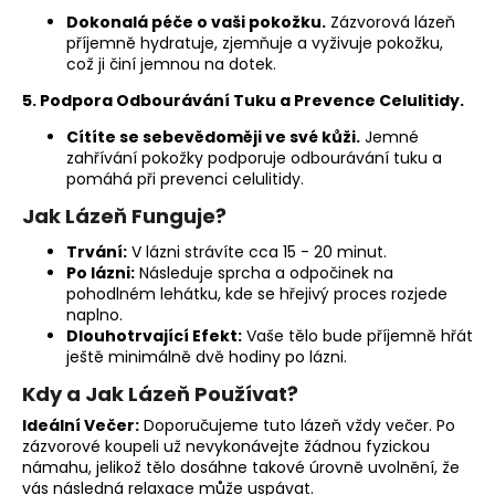
Dokonalá péče o vaši pokožku.
Zázvorová lázeň
příjemně hydratuje, zjemňuje a vyživuje pokožku,
což ji činí jemnou na dotek.
5. Podpora Odbourávání Tuku a Prevence Celulitidy.
Cítíte se sebevědoměji ve své kůži.
Jemné
zahřívání pokožky podporuje odbourávání tuku a
pomáhá při prevenci celulitidy.
Jak Lázeň Funguje?
Trvání:
V lázni strávíte cca 15 - 20 minut.
Po lázni:
Následuje sprcha a odpočinek na
pohodlném lehátku, kde se hřejivý proces rozjede
naplno.
Dlouhotrvající Efekt:
Vaše tělo bude příjemně hřát
ještě minimálně dvě hodiny po lázni.
Kdy a Jak Lázeň Používat?
Ideální Večer:
Doporučujeme tuto lázeň vždy večer. Po
zázvorové koupeli už nevykonávejte žádnou fyzickou
námahu, jelikož tělo dosáhne takové úrovně uvolnění, že
vás následná relaxace může uspávat.