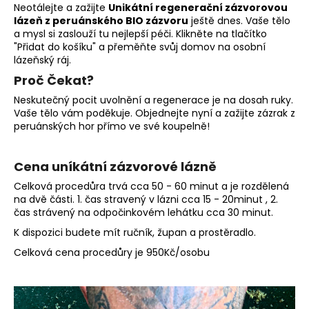
Neotálejte a zažijte
Unikátní regenerační zázvorovou
lázeň z peruánského BIO zázvoru
ještě dnes. Vaše tělo
a mysl si zaslouží tu nejlepší péči. Klikněte na tlačítko
"Přidat do košíku" a přeměňte svůj domov na osobní
lázeňský ráj.
Proč Čekat?
Neskutečný pocit uvolnění a regenerace je na dosah ruky.
Vaše tělo vám poděkuje. Objednejte nyní a zažijte zázrak z
peruánských hor přímo ve své koupelně!
Cena uníkátní zázvorové lázně
Celková procedůra trvá cca 50 - 60 minut a je rozdělená
na dvě části. 1. čas stravený v lázni cca 15 - 20minut , 2.
čas strávený na odpočinkovém lehátku cca 30 minut.
K dispozici budete mít ručník, župan a prostěradlo.
Celková cena procedůry je 950Kč/osobu