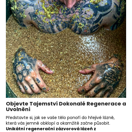
a
j
í
t
?
HLEDAT
D
o
Objevte Tajemství Dokonalé Regenerace a
p
Uvolnění
o
Představte si, jak se vaše tělo ponoří do hřejivé lázně,
r
která vás jemně obklopí a okamžitě začne působit.
u
Unikátní regenerační zázvorová lázeň z