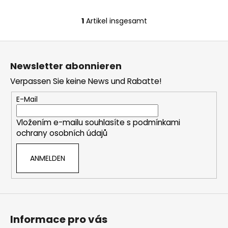
1
Artikel insgesamt
S
t
F
e
u
u
Newsletter abonnieren
e
ß
r
Verpassen Sie keine News und Rabatte!
z
e
e
E-Mail
l
i
e
Vložením e-mailu souhlasíte s
podmínkami
l
m
ochrany osobních údajů
e
e
n
ANMELDEN
t
e
d
e
r
L
Informace pro vás
i